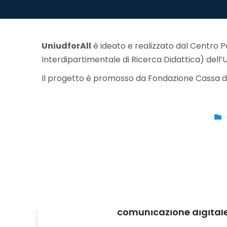
UniudforAll
è ideato e realizzato dal Centro Po
Interdipartimentale di Ricerca Didattica)
dell’
Il progetto è promosso da Fondazione Cassa di R
UniudforAll: incontri divulgati
comunicazione digital