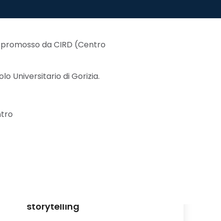
e e promosso da CIRD
(Centro
o Universitario di Gorizia.
tro
 le mappe parlanti come modalità di
storytelling