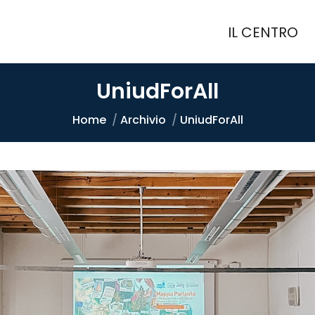
IL CENTRO
IL CENTRO
UniudForAll
Tu sei qui:
Home
Archivio
UniudForAll