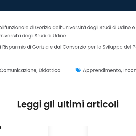
lifunzionale di Gorizia dell’Università degli Studi di Udin
Università degli Studi di Udine.
isparmio di Gorizia e dal Consorzio per lo Sviluppo del Pol
Comunicazione
,
Didattica
Apprendimento
,
Incon
Leggi gli ultimi articoli
vi sulla
UniudforAll:
e