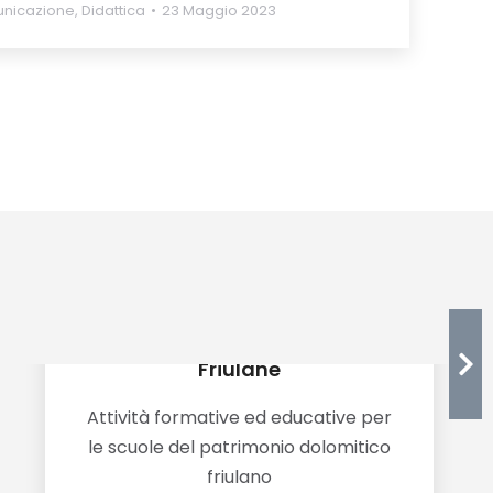
nicazione
,
Didattica
23 Maggio 2023
Io vivo qui nelle Dolomiti
Friulane
Attività formative ed educative per
le scuole del patrimonio dolomitico
friulano