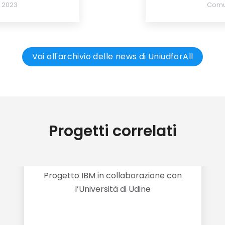
 2023
Comu
Vai all'archivio delle news di UniudforAll
Progetti correlati
NERD? Non E’ Roba per Donne?
Progetto IBM in collaborazione con
l’Università di Udine